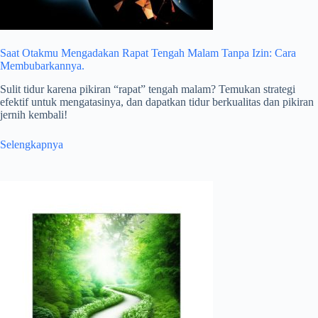
Saat Otakmu Mengadakan Rapat Tengah Malam Tanpa Izin: Cara
Membubarkannya.
Sulit tidur karena pikiran “rapat” tengah malam? Temukan strategi
efektif untuk mengatasinya, dan dapatkan tidur berkualitas dan pikiran
jernih kembali!
Selengkapnya