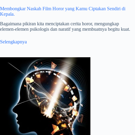
Membongkar Naskah Film Horor yang Kamu Ciptakan Sendiri di
Kepala.
Bagaimana pikiran kita menciptakan cerita horor, mengungkap
elemen-elemen psikologis dan naratif yang membuatnya begitu kuat.
Selengkapnya