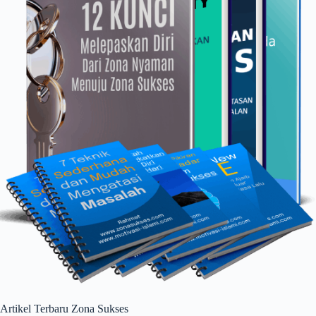
Artikel Terbaru Zona Sukses