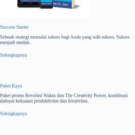
Success Starter
Sebuah strategi memulai sukses bagi Anda yang sulit sukses. Sukses
menjadi mudah.
Selengkapnya
Paket Kaya
Paket promo Revolusi Waktu dan The Creativity Power, kombinasi
dahsyat kekuatan produktivitas dan kreativitas.
Selengkapnya