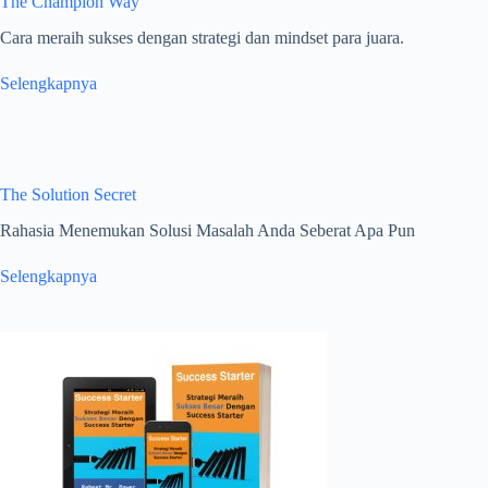
The Champion Way
Cara meraih sukses dengan strategi dan mindset para juara.
Selengkapnya
The Solution Secret
Rahasia Menemukan Solusi Masalah Anda Seberat Apa Pun
Selengkapnya