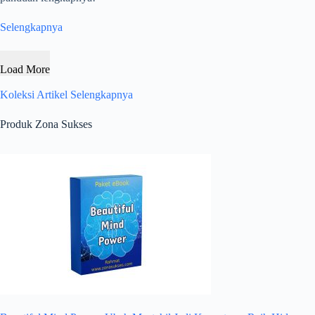
Selengkapnya
Load More
Koleksi Artikel Selengkapnya
Produk Zona Sukses