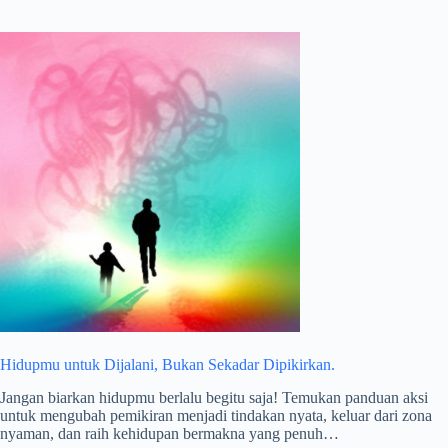
Hidupmu untuk Dijalani, Bukan Sekadar Dipikirkan.
Jangan biarkan hidupmu berlalu begitu saja! Temukan panduan aksi
untuk mengubah pemikiran menjadi tindakan nyata, keluar dari zona
nyaman, dan raih kehidupan bermakna yang penuh…