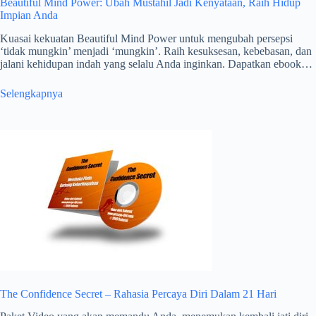
Beautiful Mind Power: Ubah Mustahil Jadi Kenyataan, Raih Hidup
Impian Anda
Kuasai kekuatan Beautiful Mind Power untuk mengubah persepsi
‘tidak mungkin’ menjadi ‘mungkin’. Raih kesuksesan, kebebasan, dan
jalani kehidupan indah yang selalu Anda inginkan. Dapatkan ebook…
Selengkapnya
The Confidence Secret – Rahasia Percaya Diri Dalam 21 Hari