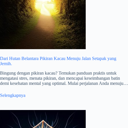
Dari Hutan Belantara Pikiran Kacau Menuju Jalan Setapak yang
Jernih.
Bingung dengan pikiran kacau? Temukan panduan praktis untuk
mengatasi stres, menata pikiran, dan mencapai keseimbangan batin
demi kesehatan mental yang optimal. Mulai perjalanan Anda menuju…
Selengkapnya