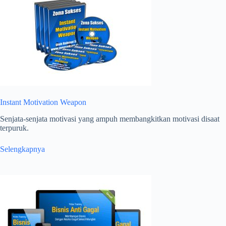
Instant Motivation Weapon
Senjata-senjata motivasi yang ampuh membangkitkan motivasi disaat
terpuruk.
Selengkapnya