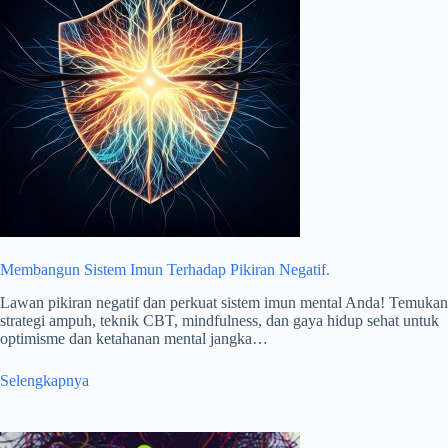
Membangun Sistem Imun Terhadap Pikiran Negatif.
Lawan pikiran negatif dan perkuat sistem imun mental Anda! Temukan
strategi ampuh, teknik CBT, mindfulness, dan gaya hidup sehat untuk
optimisme dan ketahanan mental jangka…
Selengkapnya